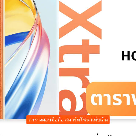
ตารางผ่อนมือถือ สมาร์ทโฟน แท็บเล็ต