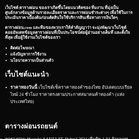
เว็บไซต์
ตารางผ่อน
ของเราเกิดขึ้นโดยแนวคิดของ ทีมงาน ที่มุ่งเป็น
ศูนย์กลางข้อมูลด้านรายละเอียดราคาและการผ่อนชำระต่างๆ เพื่อใช้ในการ
ประเมินราคาเบื้องต้นก่อนตัดสินใจใช้บริการสินเชื่อทางการเงินใดๆ
ตารางผ่อน.com
และทีมของพวกเราให้คำสัญญาว่า จะมุ่งพัฒนาเว็บไซต์
คอยอัพเดทข้อมูลตารางผ่อนที่เป็นประโยชน์ต่อผู้อ่านอย่างเต็มที่ และตั้งใจ
ที่สุด เพื่อผู้ใช้งานเว็บไซต์ของเรา
ติดต่อโฆษณา
แจ้งปัญหาการใช้งาน
นโยบายความเป็นส่วนตัว
เว็บไซต์แนะนำ
ราคาทองวันนี้
เว็บไซต์เช็คราคาทองคำของไทย อัปเดตแบบเรียล
ไทม์ 24 ชั่วโมง ราคาตรงตามประกาศสมาคมค้าทองคำ (แห่ง
ประเทศไทย)
ตารางผ่อนรถยนต์
ตารางผ่อน Hyundai SANTA FE Hybrid 2024 เริ่มต้น 1.84 ล้านบาท