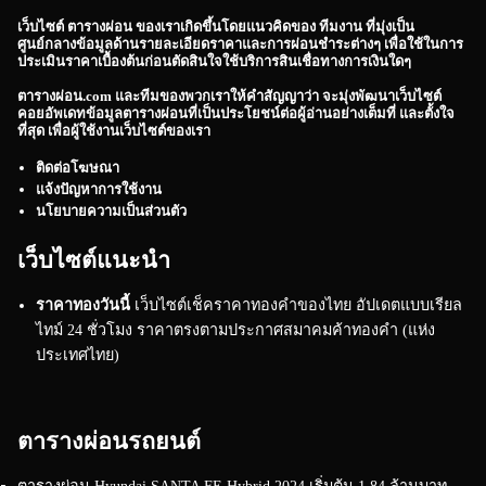
เว็บไซต์
ตารางผ่อน
ของเราเกิดขึ้นโดยแนวคิดของ ทีมงาน ที่มุ่งเป็น
ศูนย์กลางข้อมูลด้านรายละเอียดราคาและการผ่อนชำระต่างๆ เพื่อใช้ในการ
ประเมินราคาเบื้องต้นก่อนตัดสินใจใช้บริการสินเชื่อทางการเงินใดๆ
ตารางผ่อน.com
และทีมของพวกเราให้คำสัญญาว่า จะมุ่งพัฒนาเว็บไซต์
คอยอัพเดทข้อมูลตารางผ่อนที่เป็นประโยชน์ต่อผู้อ่านอย่างเต็มที่ และตั้งใจ
ที่สุด เพื่อผู้ใช้งานเว็บไซต์ของเรา
ติดต่อโฆษณา
แจ้งปัญหาการใช้งาน
นโยบายความเป็นส่วนตัว
เว็บไซต์แนะนำ
ราคาทองวันนี้
เว็บไซต์เช็คราคาทองคำของไทย อัปเดตแบบเรียล
ไทม์ 24 ชั่วโมง ราคาตรงตามประกาศสมาคมค้าทองคำ (แห่ง
ประเทศไทย)
ตารางผ่อนรถยนต์
ตารางผ่อน Hyundai SANTA FE Hybrid 2024 เริ่มต้น 1.84 ล้านบาท