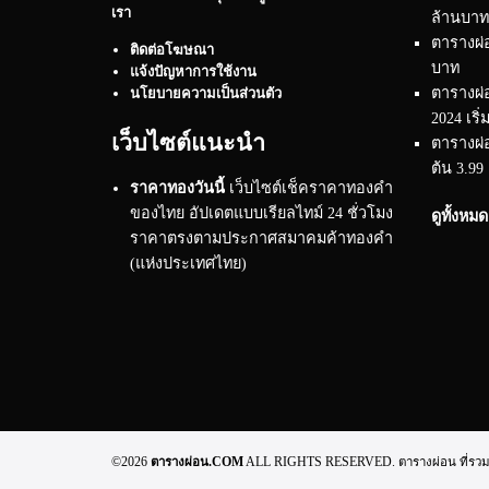
เรา
ล้านบาท
ตารางผ่อ
ติดต่อโฆษณา
บาท
แจ้งปัญหาการใช้งาน
ตารางผ่
นโยบายความเป็นส่วนตัว
2024 เริ่
เว็บไซต์แนะนำ
ตารางผ่อ
ต้น 3.99
ราคาทองวันนี้
เว็บไซต์เช็คราคาทองคำ
ของไทย อัปเดตแบบเรียลไทม์ 24 ชั่วโมง
ดูทั้งหม
ราคาตรงตามประกาศสมาคมค้าทองคำ
(แห่งประเทศไทย)
©2026
ตารางผ่อน.COM
ALL RIGHTS RESERVED. ตารางผ่อน ที่รวมทุกข