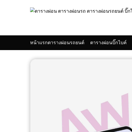
Skip
to
content
หน้าแรก
ตารางผ่อนรถยนต์
ตารางผ่อนบิ๊กไบค์
Se
for