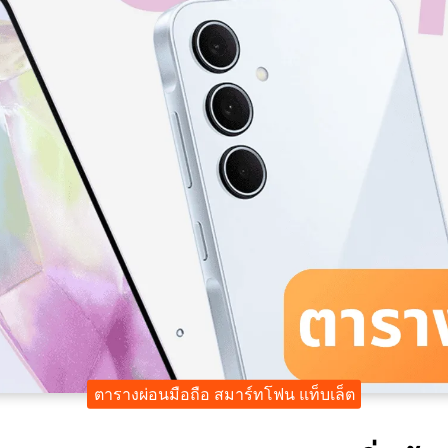
ตารางผ่อนมือถือ สมาร์ทโฟน แท็บเล็ต