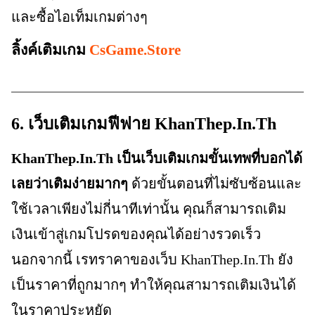
และซื้อไอเท็มเกมต่างๆ
ลิ้งค์เติมเกม
CsGame.Store
6.
เว็บเติมเกมฟีฟาย
KhanThep.In.Th
KhanThep.In.Th เป็นเว็บเติมเกมขั้นเทพที่บอกได้
เลยว่าเติมง่ายมากๆ
ด้วยขั้นตอนที่ไม่ซับซ้อนและ
ใช้เวลาเพียงไม่กี่นาทีเท่านั้น คุณก็สามารถเติม
เงินเข้าสู่เกมโปรดของคุณได้อย่างรวดเร็ว
นอกจากนี้ เรทราคาของเว็บ KhanThep.In.Th ยัง
เป็นราคาที่ถูกมากๆ ทำให้คุณสามารถเติมเงินได้
ในราคาประหยัด