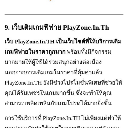
9.
เว็บเติมเกมฟีฟาย
PlayZone.In.Th
เว็บ PlayZone.In.TH เป็นเว็บไซต์ที่ให้บริการเติม
เกมฟีฟายในราคาถูกมาก
พร้อมทั้งมีกิจกรรม
มากมายให้ผู้ใช้ได้ร่วมสนุกอย่างต่อเนื่อง
นอกจากการเติมเกมในราคาที่คุ้มค่าแล้ว
PlayZone.In.TH ยังมีช่วงโปรโมชั่นพิเศษที่ช่วยให้
คุณได้รับเพชรในเกมมากขึ้น ซึ่งจะทำให้คุณ
สามารถเพลิดเพลินกับเกมโปรดได้มากยิ่งขึ้น
การใช้บริการที่ PlayZone.In.TH ไม่เพียงแต่ทำให้