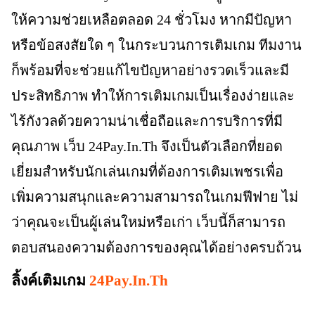
ให้ความช่วยเหลือตลอด 24 ชั่วโมง หากมีปัญหา
หรือข้อสงสัยใด ๆ ในกระบวนการเติมเกม ทีมงาน
ก็พร้อมที่จะช่วยแก้ไขปัญหาอย่างรวดเร็วและมี
ประสิทธิภาพ ทำให้การเติมเกมเป็นเรื่องง่ายและ
ไร้กังวลด้วยความน่าเชื่อถือและการบริการที่มี
คุณภาพ เว็บ 24Pay.In.Th จึงเป็นตัวเลือกที่ยอด
เยี่ยมสำหรับนักเล่นเกมที่ต้องการเติมเพชรเพื่อ
เพิ่มความสนุกและความสามารถในเกมฟีฟาย ไม่
ว่าคุณจะเป็นผู้เล่นใหม่หรือเก่า เว็บนี้ก็สามารถ
ตอบสนองความต้องการของคุณได้อย่างครบถ้วน
ลิ้งค์เติมเกม
24Pay.In.Th