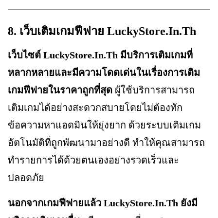
8.
เว็บเติมเกมฟีฟาย
LuckyStore.In.Th
เว็บไซต์ LuckyStore.In.Th มีบริการเติมเกมที่
หลากหลายและมีความโดดเด่นในเรื่องการเติม
เกมฟีฟายในราคาถูกที่สุด
ผู้ใช้บริการสามารถ
เติมเกมได้อย่างสะดวกสบายโดยไม่ต้องทัก
ข้อความหาแอดมินให้ยุ่งยาก ด้วยระบบเติมเกม
อัตโนมัติที่ถูกพัฒนามาอย่างดี ทำให้คุณสามารถ
ทำรายการได้ด้วยตนเองอย่างรวดเร็วและ
ปลอดภัย
นอกจากเกมฟีฟายแล้ว LuckyStore.In.Th ยังมี