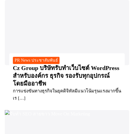
PR News ประชาสัมพันธ์
Cz Group บริษัทรับทำเว็บไซต์ WordPress
สำหรับองค์กร ธุรกิจ รองรับทุกอุปกรณ์
โดยมืออาชีพ
การแข่งขันทางธุรกิจในยุคดิจิทัลมีแนวโน้มรุนแรงมากขึ้น
เร […]