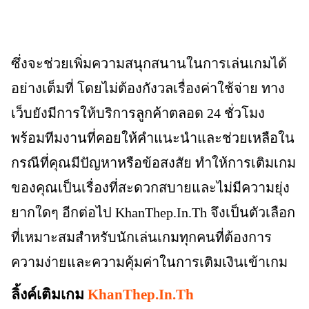
ซึ่งจะช่วยเพิ่มความสนุกสนานในการเล่นเกมได้
อย่างเต็มที่ โดยไม่ต้องกังวลเรื่องค่าใช้จ่าย ทาง
เว็บยังมีการให้บริการลูกค้าตลอด 24 ชั่วโมง
พร้อมทีมงานที่คอยให้คำแนะนำและช่วยเหลือใน
กรณีที่คุณมีปัญหาหรือข้อสงสัย ทำให้การเติมเกม
ของคุณเป็นเรื่องที่สะดวกสบายและไม่มีความยุ่ง
ยากใดๆ อีกต่อไป KhanThep.In.Th จึงเป็นตัวเลือก
ที่เหมาะสมสำหรับนักเล่นเกมทุกคนที่ต้องการ
ความง่ายและความคุ้มค่าในการเติมเงินเข้าเกม
ลิ้งค์เติมเกม
KhanThep.In.Th