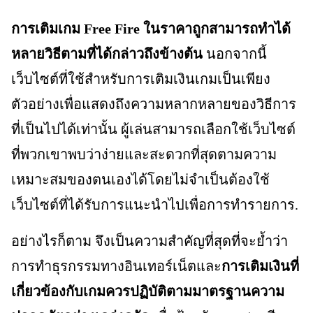
การเติมเกม Free Fire ในราคาถูกสามารถทำได้
หลายวิธีตามที่ได้กล่าวถึงข้างต้น
นอกจากนี้
เว็บไซต์ที่ใช้สำหรับการเติมเงินเกมเป็นเพียง
ตัวอย่างเพื่อแสดงถึงความหลากหลายของวิธีการ
ที่เป็นไปได้เท่านั้น ผู้เล่นสามารถเลือกใช้เว็บไซต์
ที่พวกเขาพบว่าง่ายและสะดวกที่สุดตามความ
เหมาะสมของตนเองได้โดยไม่จำเป็นต้องใช้
เว็บไซต์ที่ได้รับการแนะนำไปเพื่อการทำรายการ.
อย่างไรก็ตาม จึงเป็นความสำคัญที่สุดที่จะย้ำว่า
การทำธุรกรรมทางอินเทอร์เน็ตและ
การเติมเงินที่
เกี่ยวข้องกับเกมควรปฏิบัติตามมาตรฐานความ