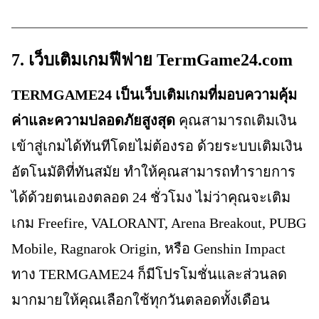
7.
เว็บเติมเกมฟีฟาย
TermGame24.com
TERMGAME24 เป็นเว็บเติมเกมที่มอบความคุ้ม
ค่าและความปลอดภัยสูงสุด
คุณสามารถเติมเงิน
เข้าสู่เกมได้ทันทีโดยไม่ต้องรอ ด้วยระบบเติมเงิน
อัตโนมัติที่ทันสมัย ทำให้คุณสามารถทำรายการ
ได้ด้วยตนเองตลอด 24 ชั่วโมง ไม่ว่าคุณจะเติม
เกม Freefire, VALORANT, Arena Breakout, PUBG
Mobile, Ragnarok Origin, หรือ Genshin Impact
ทาง TERMGAME24 ก็มีโปรโมชั่นและส่วนลด
มากมายให้คุณเลือกใช้ทุกวันตลอดทั้งเดือน