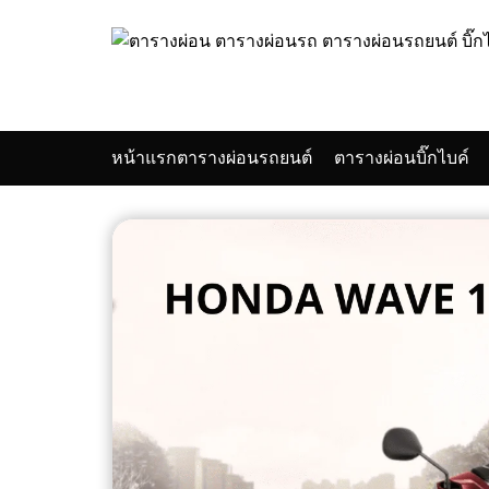
Skip
to
content
หน้าแรก
ตารางผ่อนรถยนต์
ตารางผ่อนบิ๊กไบค์
Se
for