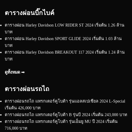
ตารางผ่อนบิ๊กไบค์
ตารางผ่อน Harley Davidson LOW RIDER ST 2024 เริ่มต้น 1.26 ล้าน
บาท
ตารางผ่อน Harley Davidson SPORT GLIDE 2024 เริ่มต้น 1.03 ล้าน
บาท
ตารางผ่อน Harley Davidson BREAKOUT 117 2024 เริ่มต้น 1.24 ล้าน
บาท
ดูทั้งหมด ➟
ตารางผ่อนรถไถ
ตารางผ่อนรถไถ แทรกเตอร์คูโบต้า รุ่นแอลสเปเชียล 2024 L-Special
เริ่มต้น 426,000 บาท
ตารางผ่อนรถไถ แทรกเตอร์คูโบต้า B รุ่นบี 2024 เริ่มต้น 243,000 บาท
ตารางผ่อนรถไถ แทรกเตอร์คูโบต้า รุ่นเอ็มยู MU ปี 2024 เริ่มต้น
716,000 บาท