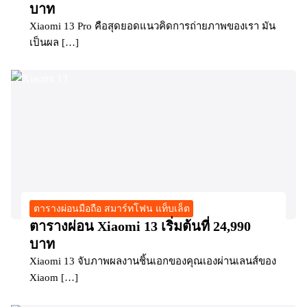
บาท
Xiaomi 13 Pro คือสุดยอดแนวคิดการถ่ายภาพของเรา มัน
เป็นผล […]
ตารางผ่อนมือถือ สมาร์ทโฟน แท็บเล็ต
ตารางผ่อน Xiaomi 13 เริ่มต้นที่ 24,990
บาท
Xiaomi 13 จับภาพผลงานชิ้นเอกของคุณเองผ่านเลนส์ของ
Xiaom […]