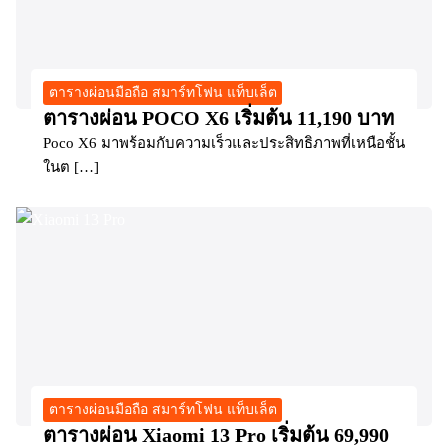
ตารางผ่อนมือถือ สมาร์ทโฟน แท็บเล็ต
ตารางผ่อน POCO X6 เริ่มต้น 11,190 บาท
Poco X6 มาพร้อมกับความเร็วและประสิทธิภาพที่เหนือชั้น
ในต […]
ตารางผ่อนมือถือ สมาร์ทโฟน แท็บเล็ต
ตารางผ่อน Xiaomi 13 Pro เริ่มต้น 69,990