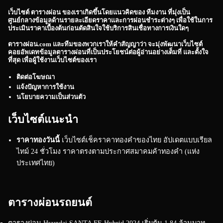
เว็บไซต์
ตารางผ่อน
ของเราเกิดขึ้นโดยแนวคิดของ ทีมงาน ที่มุ่งเป็น
ศูนย์กลางข้อมูลด้านรายละเอียดราคาและการผ่อนชำระต่างๆ เพื่อใช้ในการ
ประเมินราคาเบื้องต้นก่อนตัดสินใจใช้บริการสินเชื่อทางการเงินใดๆ
ตารางผ่อน.com
และทีมของพวกเราให้คำสัญญาว่า จะมุ่งพัฒนาเว็บไซต์
คอยอัพเดทข้อมูลตารางผ่อนที่เป็นประโยชน์ต่อผู้อ่านอย่างเต็มที่ และตั้งใจ
ที่สุด เพื่อผู้ใช้งานเว็บไซต์ของเรา
ติดต่อโฆษณา
แจ้งปัญหาการใช้งาน
นโยบายความเป็นส่วนตัว
เว็บไซต์แนะนำ
ราคาทองวันนี้
เว็บไซต์เช็คราคาทองคำของไทย อัปเดตแบบเรียล
ไทม์ 24 ชั่วโมง ราคาตรงตามประกาศสมาคมค้าทองคำ (แห่ง
ประเทศไทย)
ตารางผ่อนรถยนต์
ตารางผ่อน Hyundai SANTA FE Hybrid 2024 เริ่มต้น 1.84 ล้านบาท