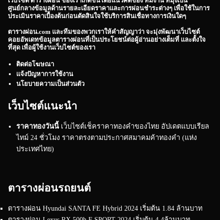
เว็บไซต์
ตารางผ่อน
ของเราเกิดขึ้นโดยแนวคิดของ ทีมงาน ที่มุ่งเป็น
ศูนย์กลางข้อมูลด้านรายละเอียดราคาและการผ่อนชำระต่างๆ เพื่อใช้ในการ
ประเมินราคาเบื้องต้นก่อนตัดสินใจใช้บริการสินเชื่อทางการเงินใดๆ
ตารางผ่อน.com
และทีมของพวกเราให้คำสัญญาว่า จะมุ่งพัฒนาเว็บไซต์
คอยอัพเดทข้อมูลตารางผ่อนที่เป็นประโยชน์ต่อผู้อ่านอย่างเต็มที่ และตั้งใจ
ที่สุด เพื่อผู้ใช้งานเว็บไซต์ของเรา
ติดต่อโฆษณา
แจ้งปัญหาการใช้งาน
นโยบายความเป็นส่วนตัว
เว็บไซต์แนะนำ
ราคาทองวันนี้
เว็บไซต์เช็คราคาทองคำของไทย อัปเดตแบบเรียล
ไทม์ 24 ชั่วโมง ราคาตรงตามประกาศสมาคมค้าทองคำ (แห่ง
ประเทศไทย)
ตารางผ่อนรถยนต์
ตารางผ่อน Hyundai SANTA FE Hybrid 2024 เริ่มต้น 1.84 ล้านบาท
ตารางผ่อน Lexus RX 500h F SPORT 2024 เริ่มต้น 4.4ล้านบาท