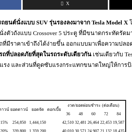
X
รถยนต์นั่งแบบ SUV รุ่นรองลงมาจาก Tesla Model X
โ
่งตัวถังแบบ Crossover 5 ประตู ที่มีขนาดกระทัดรัดมา
รถที่มีราคาเข้าถึงได้ง่ายขึ้น ออกแบบมาเพื่อความปลอ
ถที่ปลอดภัยที่สุดในรถระดับเดียวกัน
เช่นเดียวกับ Tesl
็งแรง และส่วนที่ดูดซับแรงกระแทกขนาดใหญ่ให้การป้อง
งวด/ยอดผ่อนชำระ (ต่อเดือน)
ดาวน์
ยอดดาวน์
ยอดจัด
ดอกเบี้ย
36
48
60
72
84
15%
254,850
1,444,150
42,510
32,481
26,464
22,453
19,587
20%
339,800
1,359,200
40,010
30,571
24,907
21,132
18,435