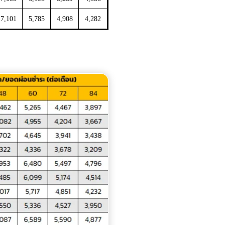
7,101
5,785
4,908
4,282