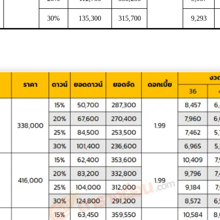
30%
135,300
315,700
9,293