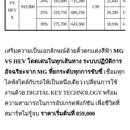
20%
183,800
735,200
21,641
16,5
VS
919,000
1.99
HEV
25%
229,750
689,250
20,289
15,5
X
30%
275,700
643,300
18,936
14,4
เสริมความเป็นเอกลักษณ์ด้วยคิ้วตกแต่งสีฟ้า
MG
VS HEV โดดเด่นในทุกเส้นทาง ระบบปฏิบัติการ
อัจฉริยะจาก MG ที่ยกระดับทุกการขับขี่
เชื่อมทุก
ไลฟ์สไตล์กับรถให้เป็นหนึ่งเดียว เปลี่ยนการใช้
งานด้วย DIGITAL KEY TECHNOLOGY พร้อม
ความสามารถในการอัปเกรดฟังก์ชัน เพื่อชีวิตที่
สมาร์ทไม่รู้จบ
ราคาเริ่มต้นที่ 859,000