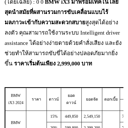
(โดยเฉลี่ย) : 0 0
BMW iX3 มาพร้อมเทคโนโลยี
สุดนำสมัยที่ผสานรวมการขับเคลื่อนแบบไร้
มลภาวะเข้ากับความสะดวกสบาย
สูงสุดได้อย่าง
ลงตัว คุณสามารถใช้งานระบบ Intelligent driver
assistance ได้อย่างง่ายดายด้วยคำสั่งเสียง และยัง
ช่วยทำให้สามารถขับขี่ได้อย่างปลอดภัยมากยิ่ง
ขึ้น
ราคาเริ่มต้นเพียง 2,999,000 บาท
BMW
ยอด
ราคา
ดาวน์
ยอดจัด
ดอกเบี้ย
iX3 2024
ดาวน์
3
15%
449,850
2,549,150
75,
BMW
20%
599,800
2,399,200
70,