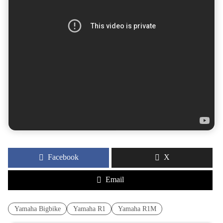
Facebook
X
Email
Yamaha Bigbike
Yamaha R1
Yamaha R1M