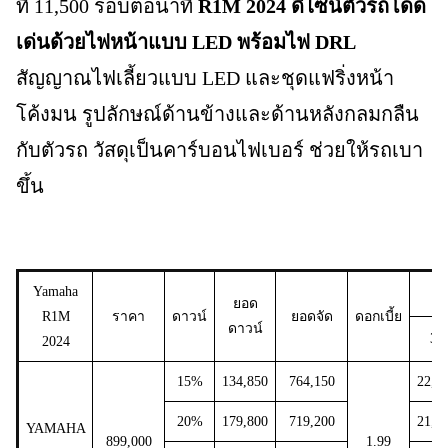
ที่ 11,500 รอบต่อนาที
R1M 2024
ดีไซน์ตัวรถโดด
เด่นด้วยไฟหน้าแบบ LED พร้อมไฟ DRL
สัญญาณไฟเลี้ยวแบบ LED และชุดแฟริ่งหน้า
โค้งมน รูปลักษณ์ด้านข้างและด้านหลังกลมกลืน
กับตัวรถ วัสดุเป็นคาร์บอนไฟเบอร์ ช่วยให้รถเบา
ขึ้น
Yamaha
ยอด
R1M
ราคา
ดาวน์
ยอดจัด
ดอกเบี้ย
ดาวน์
36
2024
15%
134,850
764,150
22,4
20%
179,800
719,200
21,1
YAMAHA
899,000
1.99