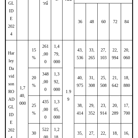
GL
วน์
ID
E
36
48
60
72
84
202
4
261
1,4
15
43,
33,
27,
22,
20,
Har
,00
79,
%
536
265
103
994
060
ley
0
000
Da
348
1,3
vid
20
40,
31,
25,
21,
18,
,00
92,
son
%
975
308
508
642
880
1,7
0
000
RO
1.9
40,
AD
9
435
1,3
000
25
38,
29,
23,
20,
17,
GL
,00
05,
%
414
352
914
289
700
ID
0
000
E
522
1,2
202
30
35,
27,
22,
18,
16,
,00
18,
4