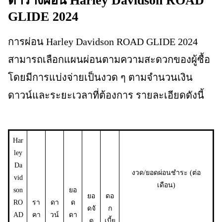
ตารางผ่อน Harley Davidson ROAD
GLIDE 2024
การผ่อน Harley Davidson ROAD GLIDE 2024
สามารถเลือกแผนผ่อนตามความสะดวกของผู้ซื้อ
โดยมีการแบ่งจ่ายเป็นงวด ๆ ตามจำนวนเงิน
ดาวน์และระยะเวลาที่ต้องการ รายละเอียดดังนี้
Har
ley
Da
งวด/ยอดผ่อนชำระ (ต่อ
vid
เดือน)
son
ยอ
ยอ
ดอ
RO
รา
ดา
ด
ดจั
ก
AD
คา
วน์
ดา
ด
เบี้ย