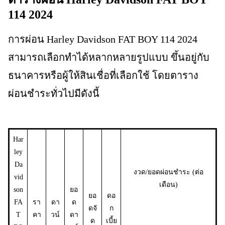
114 2024
การผ่อน Harley Davidson FAT BOY 114 2024
สามารถเลือกทำได้หลากหลายรูปแบบ ขึ้นอยู่กับ
ธนาคารหรือผู้ให้สินเชื่อที่เลือกใช้ โดยตาราง
ผ่อนชำระทั่วไปมีดังนี้
Har
ley
Da
งวด/ยอดผ่อนชำระ (ต่อ
vid
เดือน)
son
ยอ
ยอ
ดอ
FA
รา
ดา
ด
ดจั
ก
T
คา
วน์
ดา
ด
เบี้ย