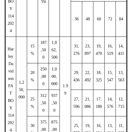
BO
วน์
Y
114
36
48
60
72
84
202
4
187
1,0
15
31,
23,
19,
16,
14,
Har
,50
62,
%
276
897
470
519
411
ley
0
500
Da
250
1,0
vid
20
29,
22,
18,
15,
13,
,00
00,
son
%
436
492
325
547
563
1,2
0
000
FA
1.9
50,
T
9
312
937
000
25
27,
21,
17,
14,
12,
BO
,50
,50
%
596
086
180
576
715
Y
0
0
114
375
875
202
30
25,
19,
16,
13,
11,
,00
,00
4