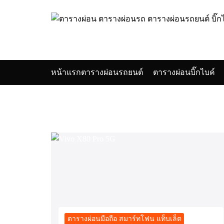
Skip
to
content
หน้าแรก
ตารางผ่อนรถยนต์
ตารางผ่อนบิ๊กไบค์
Se
for
ตารางผ่อนมือถือ สมาร์ทโฟน แท็บเล็ต