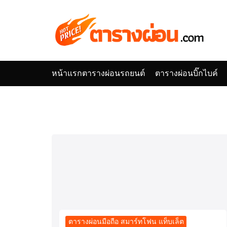
Skip
to
content
หน้าแรก
ตารางผ่อนรถยนต์
ตารางผ่อนบิ๊กไบค์
Se
for
ตารางผ่อนมือถือ สมาร์ทโฟน แท็บเล็ต