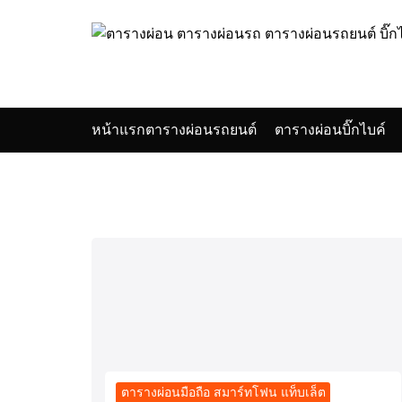
Skip
to
content
หน้าแรก
ตารางผ่อนรถยนต์
ตารางผ่อนบิ๊กไบค์
Se
for
ตารางผ่อนมือถือ สมาร์ทโฟน แท็บเล็ต